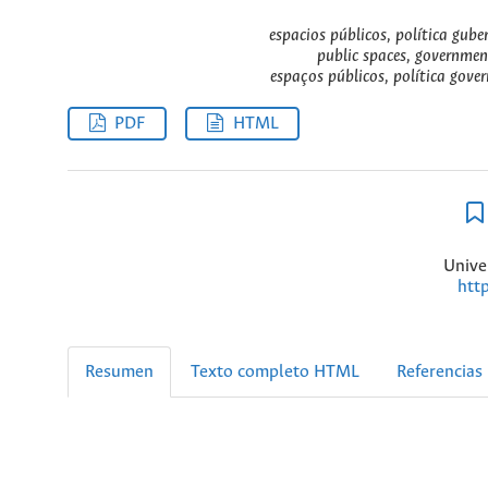
espacios públicos, política gub
public spaces, government
espaços públicos, política gove
PDF
HTML
Unive
htt
Resumen
Texto completo HTML
Referencias