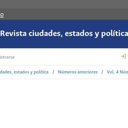
co
Revista ciudades, estados y polític
strarse
udades, estados y política
/
Números anteriores
/
Vol. 4 Núm