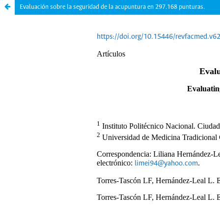
Evaluación sobre la seguridad de la acupuntura en 297.168 punturas.