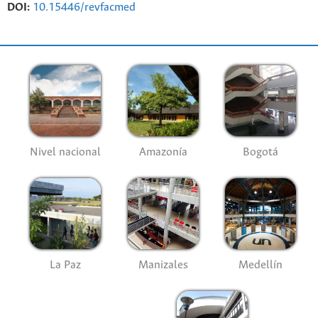
DOI:
10.15446/revfacmed
Nivel nacional
Amazonía
Bogotá
La Paz
Manizales
Medellín