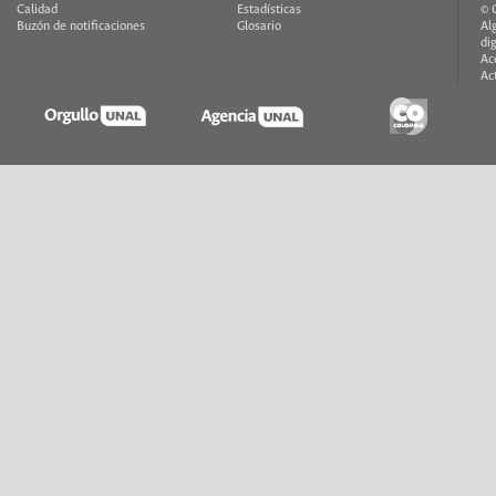
Calidad
Estadísticas
© 
Buzón de notificaciones
Glosario
Al
di
Ac
Ac