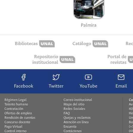
Palmira
Bibliotecas
Catálogo
Rec
Repositorio
Portal de
institucional
revistas
Facebook
Twitter
YouTube
Email
Régimen Legal
Correo institucional
Co
Talento humano
Mapa del sitio
Av
Contratación
Redes Sociales
40
Ofertas de empleo
FAQ
He
Rendición de cuentas
Quejas y reclamos
Un
Concurso docente
Atención en línea
Bo
Pago Virtual
Encuesta
(+
Control interno
Contáctenos
00