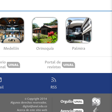
Medellín
Palmira
Orinoquía
orio
Portal de
onal
revistas
il
RSS
© Copyright 2014
Algunos derechos reservados.
digital@unal.edu.co
Acerca de este sitio web