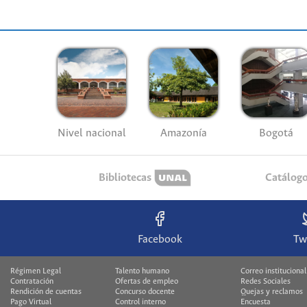
Nivel nacional
Amazonía
Bogotá
Bibliotecas
Catálog
Facebook
Tw
Régimen Legal
Talento humano
Correo institucional
Contratación
Ofertas de empleo
Redes Sociales
Rendición de cuentas
Concurso docente
Quejas y reclamos
Pago Virtual
Control interno
Encuesta