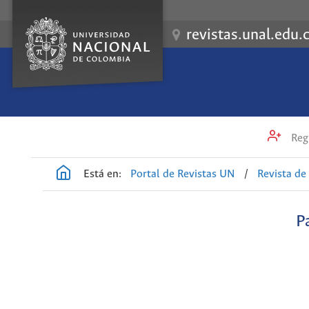
revistas.unal.edu.
Regi
Está en:
Portal de Revistas UN
/
Revista de
P