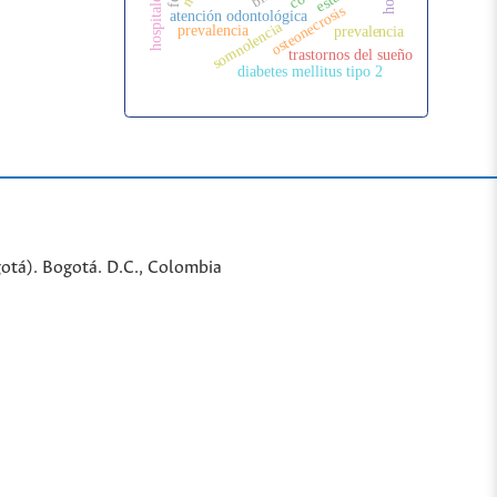
osteonecrosis
atención odontológica
somnolencia
prevalencia
prevalencia
trastornos del sueño
diabetes mellitus tipo 2
gotá). Bogotá. D.C., Colombia