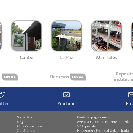
Caribe
La Paz
Manizales
Reposit
o
Recursos
instituci
itter
YouTube
Ema
Mapa del sitio
Contacto página web:
FAQ
Avenida El Dorado No. 44A-40, Ed.
Atención en línea
571, piso 4o.
Contáctenos
Hemeroteca Nacional Universitaria