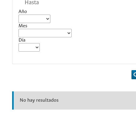
Hasta
Año
Mes
Día
No hay resultados