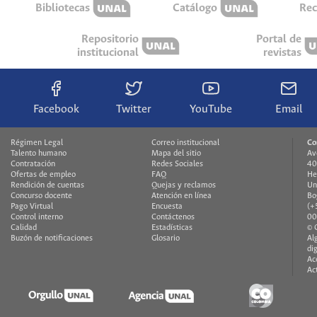
Bibliotecas
Catálogo
Rec
Repositorio
Portal de
institucional
revistas
Facebook
Twitter
YouTube
Email
Régimen Legal
Correo institucional
Co
Talento humano
Mapa del sitio
Av
Contratación
Redes Sociales
40
Ofertas de empleo
FAQ
He
Rendición de cuentas
Quejas y reclamos
Un
Concurso docente
Atención en línea
Bo
Pago Virtual
Encuesta
(+
Control interno
Contáctenos
00
Calidad
Estadísticas
© 
Buzón de notificaciones
Glosario
Al
di
Ac
Ac