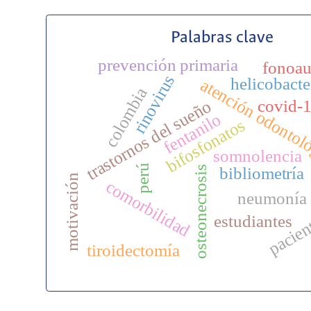
Palabras clave
prevención primaria
fonoau
rinovirus
helicobacte
atención odontol
colombia
covid-
trastornos del sueño
fentanilo
bifosfonatos
somnolencia
perú
bibliometría
osteonecrosis
motivación
comorbilidad
neumonía 
pacien
estudiantes
tiroidectomía