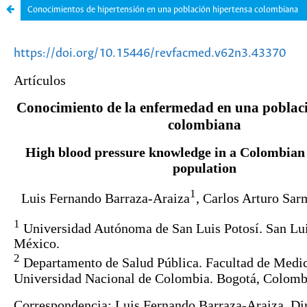
Conocimientos de hipertensión en una población hipertensa colombiana