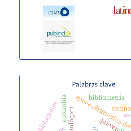
Palabras clave
apnea obstructiva de
bibliometría
colombia
publicaciones
somno
es