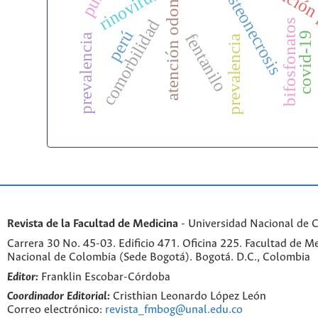
atención odontológica
prevención
rinovirus
osteonecrosis
comorbilidad
bifosfonatos
perú
covid-19
fentanilo
prevalencia
prevalencia
Revista de la Facultad de Medicina
- Universidad Nacional de 
Carrera 30 No. 45-03. Edificio 471. Oficina 225. Facultad de M
Nacional de Colombia (Sede Bogotá). Bogotá. D.C., Colombia
Editor:
Franklin Escobar-Córdoba
Coordinador Editorial:
Cristhian Leonardo López León
Correo electrónico:
revista_fmbog@unal.edu.co