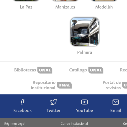
La Paz
Manizales
Medellín
Palmira
Bibliotecas
Catálogo
Rec
Repositorio
Portal de
institucional
revistas
Facebook
Twitter
YouTube
Email
Régimen Legal
Correo institucional
Co