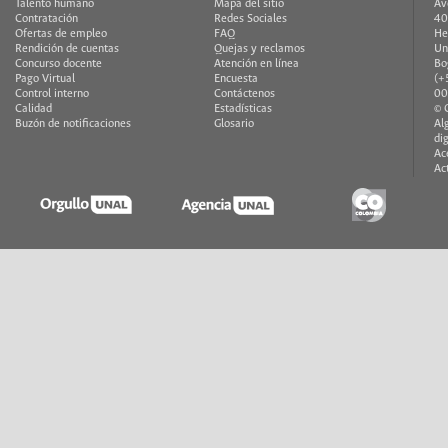
Talento humano
Mapa del sitio
Av
Contratación
Redes Sociales
40
Ofertas de empleo
FAQ
He
Rendición de cuentas
Quejas y reclamos
Un
Concurso docente
Atención en línea
Bo
Pago Virtual
Encuesta
(+
Control interno
Contáctenos
00
Calidad
Estadísticas
© 
Buzón de notificaciones
Glosario
Al
di
Ac
Ac