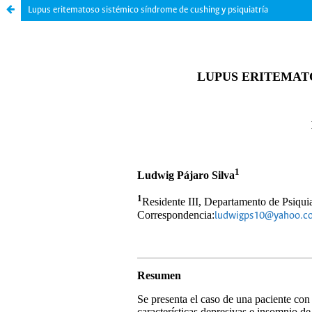
Lupus eritematoso sistémico síndrome de cushing y psiquiatría