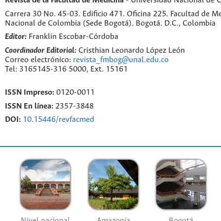
Revista de la Facultad de Medicina
- Universidad Nacional de 
Carrera 30 No. 45-03. Edificio 471. Oficina 225. Facultad de M
Nacional de Colombia (Sede Bogotá). Bogotá. D.C., Colombia
Editor:
Franklin Escobar-Córdoba
Coordinador Editorial:
Cristhian Leonardo López León
Correo electrónico:
revista_fmbog@unal.edu.co
Tel: 3165145-316 5000, Ext. 15161
ISSN Impreso:
0120-0011
ISSN En línea:
2357-3848
DOI:
10.15446/revfacmed
Nivel nacional
Amazonía
Bogotá