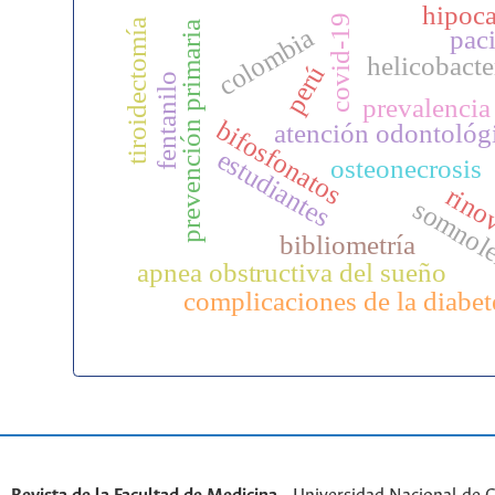
hipoc
covid-19
tiroidectomía
prevención primaria
colombia
pac
helicobacte
perú
fentanilo
prevalencia
bifosfonatos
atención odontológ
estudiantes
osteonecrosis
rino
somnol
bibliometría
apnea obstructiva del sueño
complicaciones de la diabet