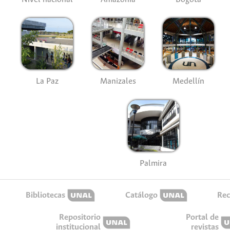
La Paz
Manizales
Medellín
Palmira
Bibliotecas
Catálogo
Rec
Repositorio
Portal de
institucional
revistas