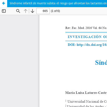
Síndrome infantil de muerte súbita: el riesgo que afrontan los lactantes e