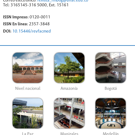
Correo electrónico:
revista_fmbog@unal.edu.co
Tel: 3165145-316 5000, Ext. 15161
ISSN Impreso:
0120-0011
ISSN En línea:
2357-3848
DOI:
10.15446/revfacmed
Nivel nacional
Amazonía
Bogotá
La Paz
Manizales
Medellín