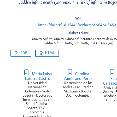
Sudden infant death syndrome: The risk of infants in Bogo
DOI:
https://doi.org/10.15446/revfacmed.v64n4.5480
Palabras clave:
Muerte Súbita, Muerte súbita del lactante, Factores de riesgo
Sudden Infant Death, Cot Death, Risk Factors (en)
PDF
HTML
María Luisa
Carolina
Latorre-Castro
Zambrano-Pérez
Fer
Universidad
Universidad de los
Carrasca
Nacional de
Andes - Facultad de
Universi
Colombia - Sede
Medicina - Bogotá,
Andes - 
Bogotá - Doctorado
D.C. - Colombia.
Medicina
Interfacultades en
D.C. - 
Salud Pública -
Bogotá, D.C. -
Colombia.
Universidad de los