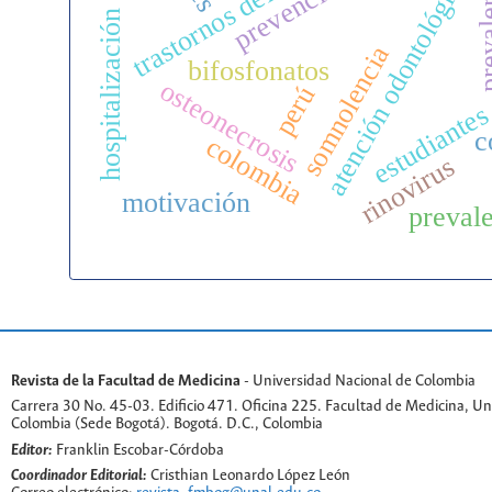
trastornos del sueño
preval
atención odontológica
hospitalización
somnolencia
bifosfonatos
osteonecrosis
perú
estudiante
c
colombia
rinovirus
motivación
preval
Revista de la Facultad de Medicina
- Universidad Nacional de Colombia
Carrera 30 No. 45-03. Edificio 471. Oficina 225. Facultad de Medicina, U
Colombia (Sede Bogotá). Bogotá. D.C., Colombia
Editor:
Franklin Escobar-Córdoba
Coordinador Editorial:
Cristhian Leonardo López León