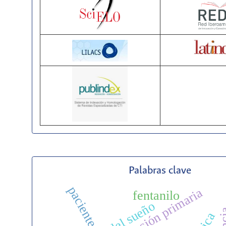
Palabras clave
pacientes
prevención primaria
fentanilo