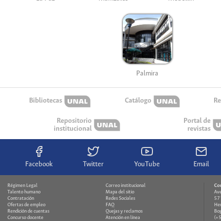
Palmira
Bibliotecas
Catálogo
Re
Repositorio
Portal de
institucional
revistas
Facebook
Twitter
YouTube
Email
Régimen Legal
Correo institucional
Co
Talento humano
Mapa del sitio
Ave
Contratación
Redes Sociales
571
Ofertas de empleo
FAQ
Hem
Rendición de cuentas
Quejas y reclamos
Bog
Concurso docente
Atención en línea
(+