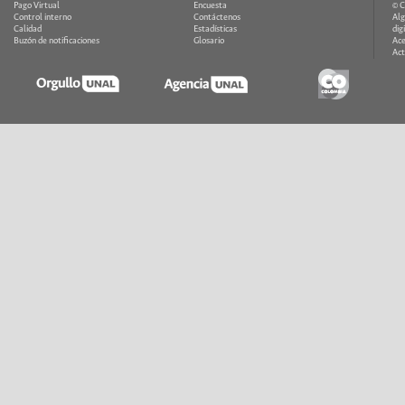
Pago Virtual
Encuesta
© 
Control interno
Contáctenos
Alg
Calidad
Estadísticas
dig
Buzón de notificaciones
Glosario
Ace
Act