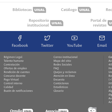
Bibliotecas
Catálogo
Rec
Repositorio
Portal de
institucional
revistas
Facebook
Twitter
YouTube
Email
Régimen Legal
Correo institucional
Co
Talento humano
Mapa del sitio
Av
Contratación
Redes Sociales
40
Ofertas de empleo
FAQ
He
Rendición de cuentas
Quejas y reclamos
Un
Concurso docente
Atención en línea
Bo
Pago Virtual
Encuesta
(+
Control interno
Contáctenos
00
Calidad
Estadísticas
© 
Buzón de notificaciones
Glosario
Al
di
Ac
Ac