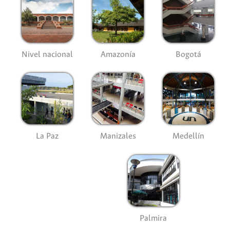
Nivel nacional
Amazonía
Bogotá
La Paz
Manizales
Medellín
Palmira