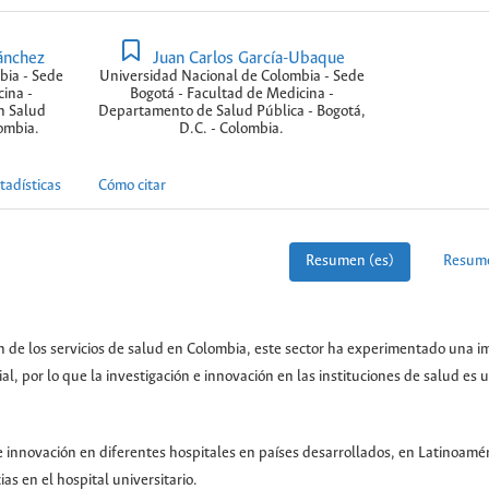
ánchez
Juan Carlos García-Ubaque
bia - Sede
Universidad Nacional de Colombia - Sede
ina -
Bogotá - Facultad de Medicina -
n Salud
Departamento de Salud Pública - Bogotá,
lombia.
D.C. - Colombia.
tadísticas
Cómo citar
Resumen (es)
Resume
ión de los servicios de salud en Colombia, este sector ha experimentado una 
l, por lo que la investigación e innovación en las instituciones de salud es
 e innovación en diferentes hospitales en países desarrollados, en Latinoamér
as en el hospital universitario.