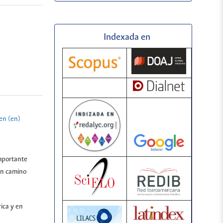
Indexada en
n (en)
importante
 un camino
ica y en