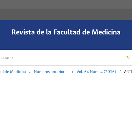
Revista de la Facultad de Medicina
istrarse
tad de Medicina
/
Números anteriores
/
Vol. 64 Núm. 4 (2016)
/
ART