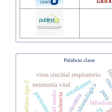
Palabras clave
fen
virus sincitial respiratorio
rino
estudiantes
diabetes mellitus tipo 2
neumonía viral
atención odontológica
perú
pacientes
somnolencia
colombia
bifosfon