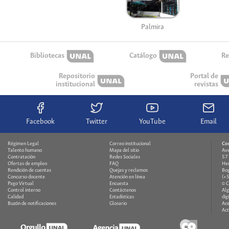
Palmira
Bibliotecas
Catálogo
Re
Repositorio
Portal de
institucional
revistas
Facebook
Twitter
YouTube
Email
Régimen Legal
Correo institucional
Co
Talento humano
Mapa del sitio
Ave
Contratación
Redes Sociales
571
Ofertas de empleo
FAQ
Hem
Rendición de cuentas
Quejas y reclamos
Bog
Concurso docente
Atención en línea
(+
Pago Virtual
Encuesta
© 
Control interno
Contáctenos
Alg
Calidad
Estadísticas
dig
Buzón de notificaciones
Glosario
Ace
Act