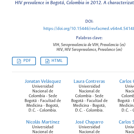
HIV prevalence in Bogotá, Colombia in 2012. A characterizati
DOI:
https://doi.org/10.15446/revfacmed.v64n4.5414
Palabras clave:
VIH, Seroprevalencia de VIH, Prevalencia (es)
HIV, HIV Seroprevalence, Prevalence (en)
PDF
HTML
Jonatan Velásquez
Laura Contreras
Carlos 
Universidad
Universidad
Univ
Nacional de
Nacional de
Naci
Colombia - Sede
Colombia - Sede
Colomb
Bogotá - Facultad de
Bogotá - Facultad de
Bogotá - 
Medicina - Bogotá,
Medicina - Bogotá,
Medicina
D.C. - Colombia.
D.C. - Colombia.
D.C. - 
Nicolás Martínez
José Chaparro
Carlos 
Universidad
Universidad
Univ
Nacional de
Nacional de
Naci