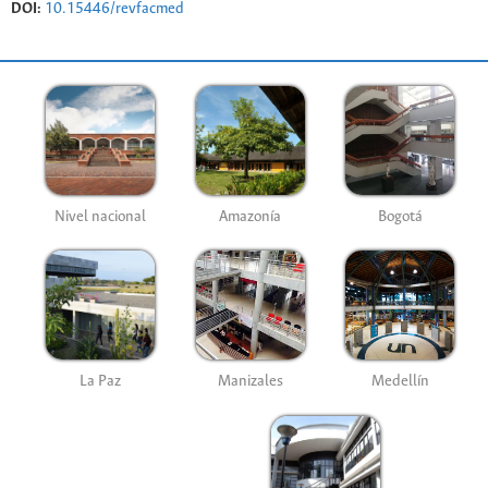
DOI:
10.15446/revfacmed
Nivel nacional
Amazonía
Bogotá
La Paz
Manizales
Medellín