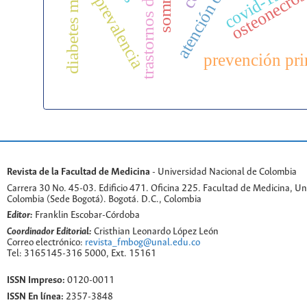
trastornos del sueño
osteonecros
covid-19
prevalencia
prevención pri
Revista de la Facultad de Medicina
- Universidad Nacional de Colombia
Carrera 30 No. 45-03. Edificio 471. Oficina 225. Facultad de Medicina, U
Colombia (Sede Bogotá). Bogotá. D.C., Colombia
Editor:
Franklin Escobar-Córdoba
Coordinador Editorial:
Cristhian Leonardo López León
Correo electrónico:
revista_fmbog@unal.edu.co
Tel: 3165145-316 5000, Ext. 15161
ISSN Impreso:
0120-0011
ISSN En línea:
2357-3848