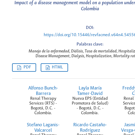
Impact of a disease management model on a population underg
Colombia
DOI:
https://doi.org/10.15446/revfacmed.v64n4.5455
Palabras clave:
Manejo de la enfermedad, Diálisis, Tasa de mortalidad, Hospitaliz
Disease Management, Dialysis, Hospitalization, Mortality rat
PDF
HTML
Alfonso Bunch-
Layla María
Freddy
Barrera
Tamer-David
C
Renal Therapy
Nueva EPS (Entidad
Renal
Services (RTS) -
Promotora de Salud)
Service
Bogotá, D.C. -
- Bogotá, D.C. -
Bogotá
Colombia.
Colombia.
Col
Stefano Laganis-
Ricardo Castaño-
Jasmi
Valcarcel
Rodríguez
Vesga-