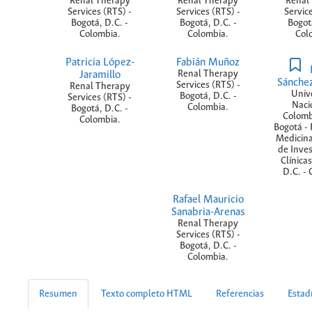
Renal Therapy
Renal Therapy
Renal
Services (RTS) -
Services (RTS) -
Service
Bogotá, D.C. -
Bogotá, D.C. -
Bogotá
Colombia.
Colombia.
Col
Patricia López-
Fabián Muñoz
Jaramillo
Renal Therapy
Sánche
Services (RTS) -
Renal Therapy
Univ
Bogotá, D.C. -
Services (RTS) -
Naci
Colombia.
Bogotá, D.C. -
Colomb
Colombia.
Bogotá - 
Medicina 
de Inves
Clínicas
D.C. - 
Rafael Mauricio
Sanabria-Arenas
Renal Therapy
Services (RTS) -
Bogotá, D.C. -
Colombia.
Resumen
Texto completo HTML
Referencias
Estadí