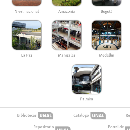
Nivel nacional
Amazonía
Bogotá
La Paz
Manizales
Medellín
Palmira
Bibliotecas
Catálogo
Re
Repositorio
Portal de