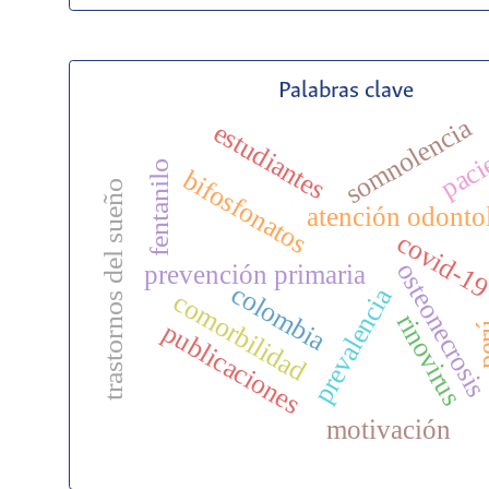
Palabras clave
somnolencia
estudiantes
paci
fentanilo
bifosfonatos
trastornos del sueño
atención odonto
covid-1
osteonecrosi
prevención primaria
colombia
prevalencia
comorbilidad
rinovirus
publicaciones
pe
motivación