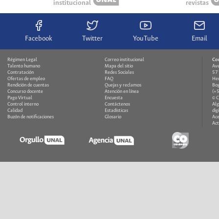
institucional
revistas
Facebook
Twitter
YouTube
Email
Régimen Legal
Correo institucional
Co
Talento humano
Mapa del sitio
Ave
Contratación
Redes Sociales
571
Ofertas de empleo
FAQ
Hem
Rendición de cuentas
Quejas y reclamos
Bog
Concurso docente
Atención en línea
(+
Pago Virtual
Encuesta
© 
Control interno
Contáctenos
Alg
Calidad
Estadísticas
dig
Buzón de notificaciones
Glosario
Ace
Act