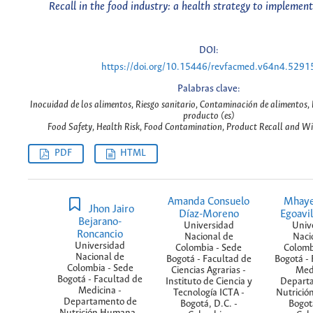
Recall in the food industry: a health strategy to implemen
DOI:
https://doi.org/10.15446/revfacmed.v64n4.5291
Palabras clave:
Inocuidad de los alimentos, Riesgo sanitario, Contaminación de alimentos, R
producto (es)
Food Safety, Health Risk, Food Contamination, Product Recall and W
PDF
HTML
Amanda Consuelo
Mhaye
Jhon Jairo
Díaz-Moreno
Egoavi
Bejarano-
Universidad
Univ
Roncancio
Nacional de
Naci
Universidad
Colombia - Sede
Colomb
Nacional de
Bogotá - Facultad de
Bogotá - 
Colombia - Sede
Ciencias Agrarias -
Medi
Bogotá - Facultad de
Instituto de Ciencia y
Depart
Medicina -
Tecnología ICTA -
Nutrició
Departamento de
Bogotá, D.C. -
Bogotá