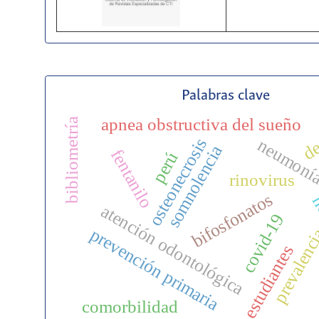
Palabras clave
de
apnea obstructiva del sueño
bibliometría
osteonecrosis
neumonía
somnolencia
fentanilo
perú
rinovirus
bifosfonatos
ho
atención odontológica
covid-19
prevención primaria
prevalenc
estudiantes
c
comorbilidad