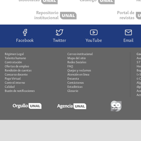
Bibliotecas
Catálogo
Re
Repositorio
Portal de
institucional
revistas
Facebook
Twitter
YouTube
Email
Régimen Legal
Correo institucional
Co
Talento humano
Mapa del sitio
Ave
Contratación
Redes Sociales
571
Ofertas de empleo
FAQ
Hem
Rendición de cuentas
Quejas y reclamos
Bog
Concurso docente
Atención en línea
(+
Pago Virtual
Encuesta
© 
Control interno
Contáctenos
Alg
Calidad
Estadísticas
dig
Buzón de notificaciones
Glosario
Ace
Act