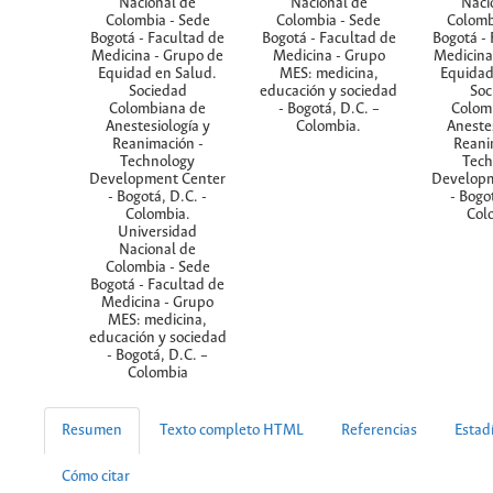
Nacional de
Nacional de
Naci
Colombia - Sede
Colombia - Sede
Colomb
Bogotá - Facultad de
Bogotá - Facultad de
Bogotá - 
Medicina - Grupo de
Medicina - Grupo
Medicina
Equidad en Salud.
MES: medicina,
Equidad
Sociedad
educación y sociedad
Soc
Colombiana de
- Bogotá, D.C. –
Colom
Anestesiología y
Colombia.
Anestes
Reanimación -
Reani
Technology
Tech
Development Center
Developm
- Bogotá, D.C. -
- Bogot
Colombia.
Col
Universidad
Nacional de
Colombia - Sede
Bogotá - Facultad de
Medicina - Grupo
MES: medicina,
educación y sociedad
- Bogotá, D.C. –
Colombia
Resumen
Texto completo HTML
Referencias
Estadí
Cómo citar