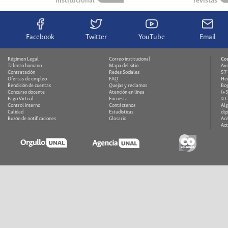
institucional
revistas
Facebook
Twitter
YouTube
Email
Régimen Legal
Correo institucional
Co
Talento humano
Mapa del sitio
Ave
Contratación
Redes Sociales
571
Ofertas de empleo
FAQ
Hem
Rendición de cuentas
Quejas y reclamos
Bog
Concurso docente
Atención en línea
(+
Pago Virtual
Encuesta
© 
Control interno
Contáctenos
Alg
Calidad
Estadísticas
dig
Buzón de notificaciones
Glosario
Ace
Act