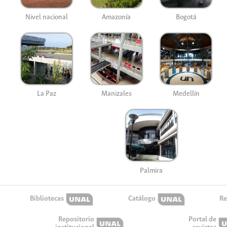
Nivel nacional
Amazonía
Bogotá
La Paz
Manizales
Medellín
Palmira
Bibliotecas
Catálogo
Re
Repositorio
Portal de