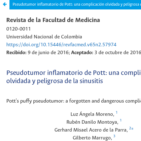
Pseudotumor inflamatorio de Pott: una complicación olvidada y peligrosa d