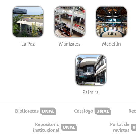
La Paz
Manizales
Medellín
Palmira
Bibliotecas
Catálogo
Rec
Repositorio
Portal de
institucional
revistas