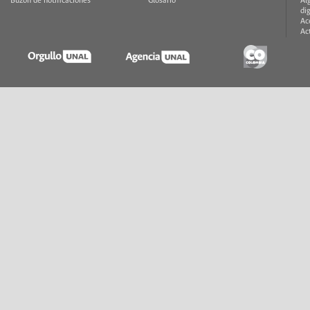
Buzón de notificaciones
Glosario
Al
di
Ac
Ac