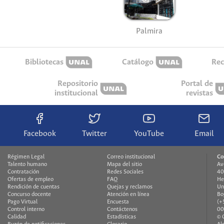
Palmira
Bibliotecas
Catálogo
Rec
Repositorio
Portal de
institucional
revistas
Facebook
Twitter
YouTube
Email
Régimen Legal
Correo institucional
Co
Talento humano
Mapa del sitio
Av
Contratación
Redes Sociales
40
Ofertas de empleo
FAQ
He
Rendición de cuentas
Quejas y reclamos
Un
Concurso docente
Atención en línea
Bo
Pago Virtual
Encuesta
(+
Control interno
Contáctenos
00
Calidad
Estadísticas
© 