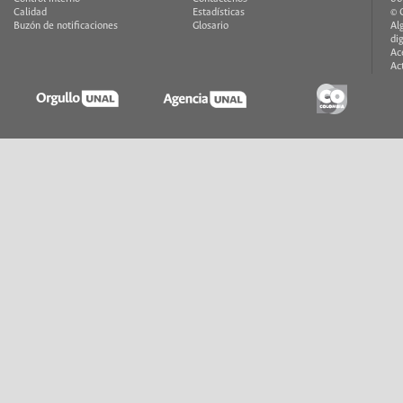
Calidad
Estadísticas
© 
Buzón de notificaciones
Glosario
Al
di
Ac
Ac