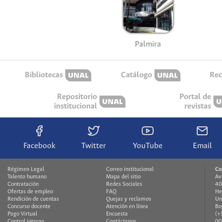
Palmira
Bibliotecas
Catálogo
Rec
Repositorio
Portal de
institucional
revistas
Facebook
Twitter
YouTube
Email
Régimen Legal
Correo institucional
Co
Talento humano
Mapa del sitio
Av
Contratación
Redes Sociales
40
Ofertas de empleo
FAQ
He
Rendición de cuentas
Quejas y reclamos
Un
Concurso docente
Atención en línea
Bo
Pago Virtual
Encuesta
(+
Control interno
Contáctenos
00