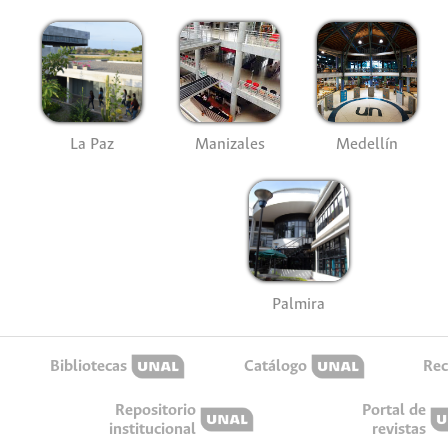
La Paz
Manizales
Medellín
Palmira
Bibliotecas
Catálogo
Rec
Repositorio
Portal de
institucional
revistas