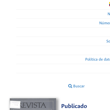
N
Númer
So
Política de da
Buscar
Publicado