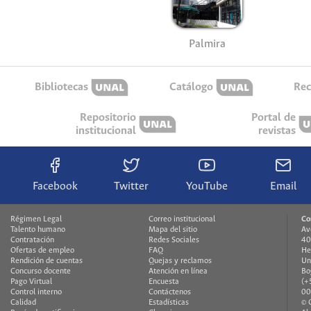
Palmira
Bibliotecas
Catálogo
Rec
Repositorio
Portal de
institucional
revistas
Facebook
Twitter
YouTube
Email
Régimen Legal
Correo institucional
Co
Talento humano
Mapa del sitio
Av
Contratación
Redes Sociales
40
Ofertas de empleo
FAQ
He
Rendición de cuentas
Quejas y reclamos
Un
Concurso docente
Atención en línea
Bo
Pago Virtual
Encuesta
(+
Control interno
Contáctenos
00
Calidad
Estadísticas
© 