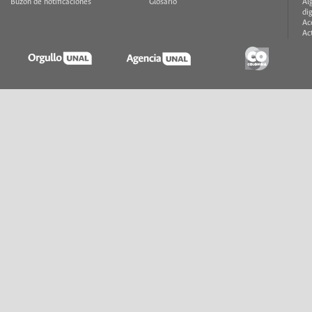
Buzón de notificaciones
Glosario
Al
di
Ac
Ac