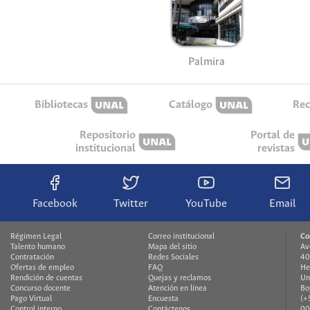
Palmira
Bibliotecas
Catálogo
Rec
Repositorio
Portal de
institucional
revistas
Facebook
Twitter
YouTube
Email
Régimen Legal
Correo institucional
Co
Talento humano
Mapa del sitio
Av
Contratación
Redes Sociales
40
Ofertas de empleo
FAQ
He
Rendición de cuentas
Quejas y reclamos
Un
Concurso docente
Atención en línea
Bo
Pago Virtual
Encuesta
(+
Control interno
Contáctenos
00