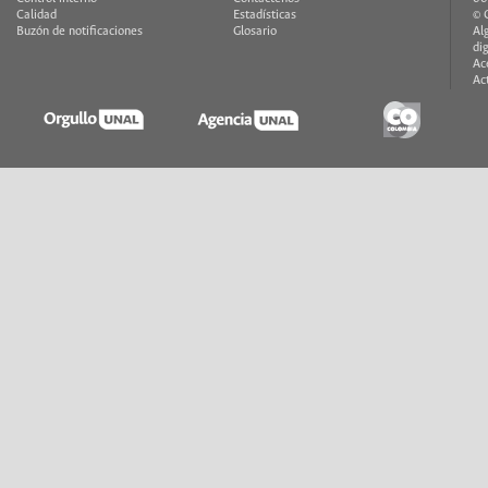
Calidad
Estadísticas
© 
Buzón de notificaciones
Glosario
Al
di
Ac
Ac