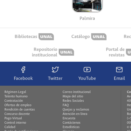
Palmira
Bibliotecas
Catálogo
Rec
Repositorio
Portal de
institucional
revistas
Facebook
Twitter
YouTube
Email
Régimen Legal
Correo institucional
Co
Talento humano
Mapa del sitio
Av
Contratación
Redes Sociales
40
Ofertas de empleo
FAQ
He
Rendición de cuentas
Quejas y reclamos
Un
Concurso docente
Atención en línea
Bo
Pago Virtual
Encuesta
(+
Control interno
Contáctenos
00
Calidad
Estadísticas
© 