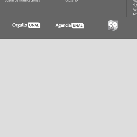
Buzón de notificaciones
Glosario
Al
di
Ac
Ac