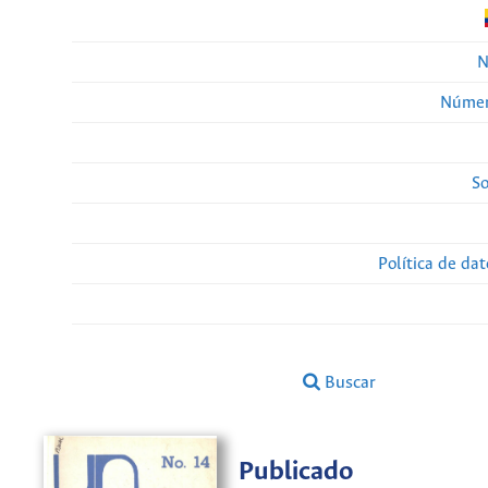
N
Númer
So
Política de da
Buscar
Publicado