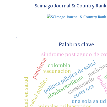
Scimago Journal & Country Rank 
Palabras clave
síndrome post agudo de co
pandemia
ac
política pública de salud
medicin
colombia
vacunación
afrodescendiente
biodiv
cuestionario
salud pública
equidad en salud
costa rica
una sola salud
animales asilvestrados