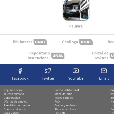
Palmira
Bibliotecas
Catálogo
Rec
Repositorio
Portal de
institucional
revistas
Facebook
Twitter
YouTube
Email
Régimen Legal
Correo institucional
Co
Talento humano
Mapa del sitio
Av
Contratación
Redes Sociales
40
Ofertas de empleo
FAQ
He
Rendición de cuentas
Quejas y reclamos
Un
Concurso docente
Atención en línea
Bo
Pago Virtual
Encuesta
(+