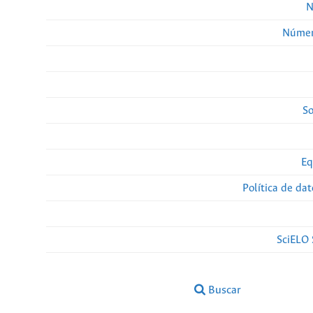
N
Númer
So
Eq
Política de da
SciELO 
Buscar