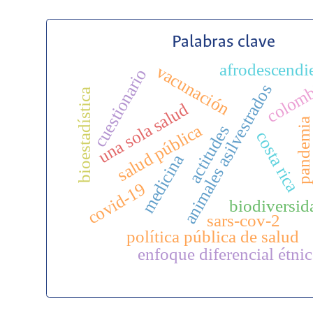
Palabras clave
afrodescendi
vacunación
cuestionario
colom
animales asilvestrados
bioestadística
una sola salud
pandemia
salud pública
actitudes
costa rica
medicina
covid-19
biodiversid
sars-cov-2
política pública de salud
enfoque diferencial étni