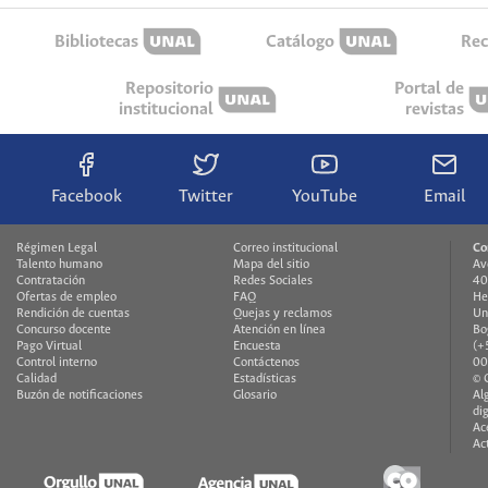
Bibliotecas
Catálogo
Rec
Repositorio
Portal de
institucional
revistas
Facebook
Twitter
YouTube
Email
Régimen Legal
Correo institucional
Co
Talento humano
Mapa del sitio
Av
Contratación
Redes Sociales
40
Ofertas de empleo
FAQ
He
Rendición de cuentas
Quejas y reclamos
Un
Concurso docente
Atención en línea
Bo
Pago Virtual
Encuesta
(+
Control interno
Contáctenos
00
Calidad
Estadísticas
© 
Buzón de notificaciones
Glosario
Al
di
Ac
Ac