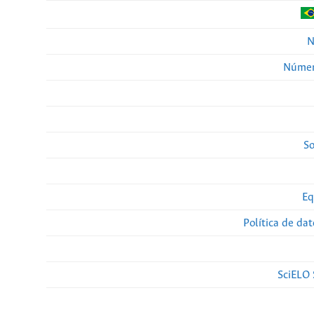
N
Númer
So
Eq
Política de da
SciELO 