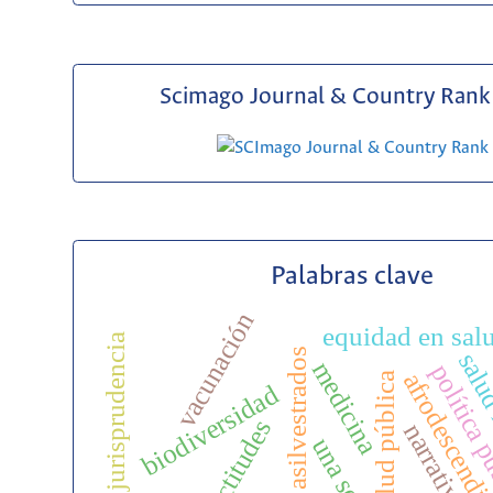
Scimago Journal & Country Rank 
Palabras clave
vacunación
equidad en sal
jurisprudencia
animales asilvestrados
salu
medicina
política p
afrodescendi
salud pública
biodiversidad
actitudes