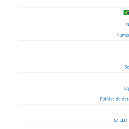
N
Númer
So
Eq
Política de da
SciELO 