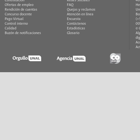
Contratación
Redes Sociales
40
Ofertas de empleo
FAQ
He
Rendición de cuentas
Quejas y reclamos
Un
Concurso docente
Atención en línea
Bo
Pago Virtual
Encuesta
(+
Control interno
Contáctenos
00
Calidad
Estadísticas
© 
Buzón de notificaciones
Glosario
Al
di
Ac
Ac