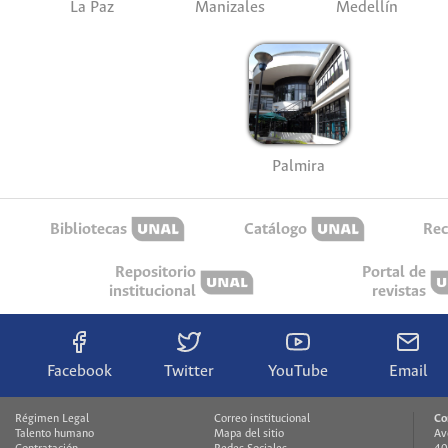
La Paz
Manizales
Medellín
Palmira
Bibliotecas
Catálogo
Rec
Repositorio
Portal de
institucional
revistas
Facebook
Twitter
YouTube
Email
Régimen Legal
Correo institucional
Co
Talento humano
Mapa del sitio
Av