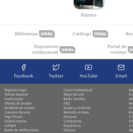
Palmira
Bibliotecas
Catálogo
Rec
Repositorio
Portal de
institucional
revistas
Facebook
Twitter
YouTube
Email
Régimen Legal
Correo institucional
Co
Talento humano
Mapa del sitio
Av
Contratación
Redes Sociales
40
Ofertas de empleo
FAQ
He
Rendición de cuentas
Quejas y reclamos
Un
Concurso docente
Atención en línea
Bo
Pago Virtual
Encuesta
(+
Control interno
Contáctenos
00
Calidad
Estadísticas
© 
Buzón de notificaciones
Glosario
Al