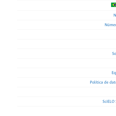
N
Númer
So
Eq
Política de da
SciELO 