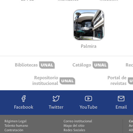
Palmira
Bibliotecas
Catálogo
Rec
Repositorio
Portal de
institucional
revistas
Facebook
Twitter
YouTube
Email
Régimen Legal
Correo institucional
Co
Talento humano
Mapa del sitio
Av
Contratación
Redes Sociales
40