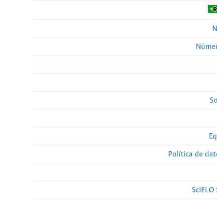
N
Númer
So
Eq
Política de da
SciELO 