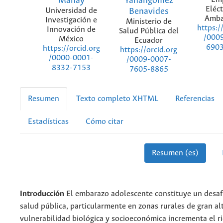
Mañay
Yanangomez
Eléct
Universidad de
Benavides
Amba
Investigación e
Ministerio de
https:/
Innovación de
Salud Pública del
/000
México
Ecuador
690
https://orcid.org
https://orcid.org
/0000-0001-
/0009-0007-
8332-7153
7605-8865
Resumen
Texto completo XHTML
Referencias
Estadísticas
Cómo citar
Resumen (es)
Introducción
El embarazo adolescente constituye un desafí
salud pública, particularmente en zonas rurales de gran al
vulnerabilidad biológica y socioeconómica incrementa el r