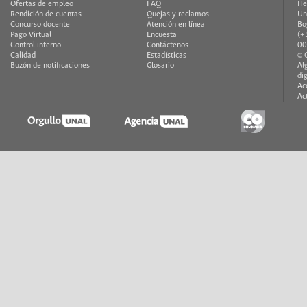
Ofertas de empleo
FAQ
He
Rendición de cuentas
Quejas y reclamos
Un
Concurso docente
Atención en línea
Bo
Pago Virtual
Encuesta
(+
Control interno
Contáctenos
00
Calidad
Estadísticas
© 
Buzón de notificaciones
Glosario
Al
di
Ac
Ac