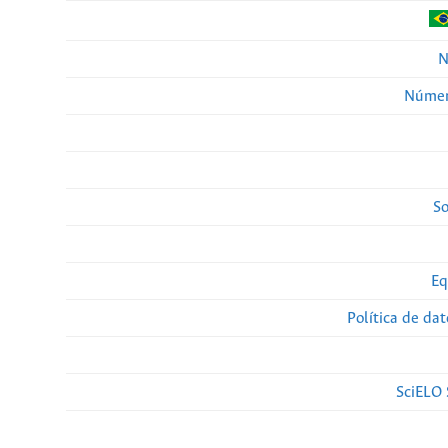
N
Númer
So
Eq
Política de da
SciELO 