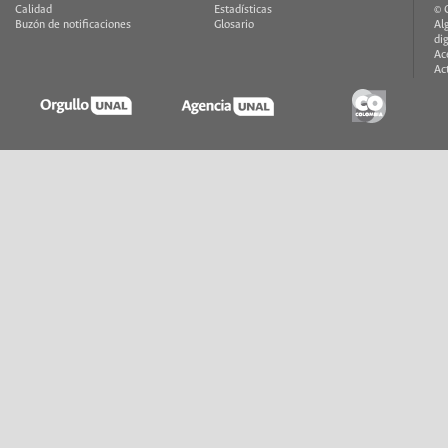
Calidad
Estadísticas
© 
Buzón de notificaciones
Glosario
Al
di
Ac
Ac