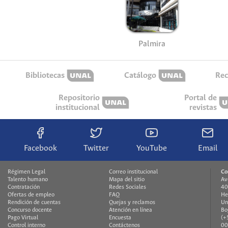
Palmira
Bibliotecas
Catálogo
Rec
Repositorio
Portal de
institucional
revistas
Facebook
Twitter
YouTube
Email
Régimen Legal
Correo institucional
Co
Talento humano
Mapa del sitio
Av
Contratación
Redes Sociales
40
Ofertas de empleo
FAQ
He
Rendición de cuentas
Quejas y reclamos
Un
Concurso docente
Atención en línea
Bo
Pago Virtual
Encuesta
(+
Control interno
Contáctenos
00