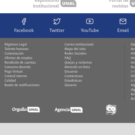
Repositorio
Portal de
institucional
revistas
Facebook
Twitter
YouTube
Email
Régimen Legal
Correo institucional
Co
Talento humano
Mapa del sitio
Av
Contratación
Redes Sociales
40
Ofertas de empleo
FAQ
He
Rendición de cuentas
Quejas y reclamos
Un
Concurso docente
Atención en línea
Bo
Pago Virtual
Encuesta
(+
Control interno
Contáctenos
00
Calidad
Estadísticas
© 
Buzón de notificaciones
Glosario
Al
di
Ac
Ac