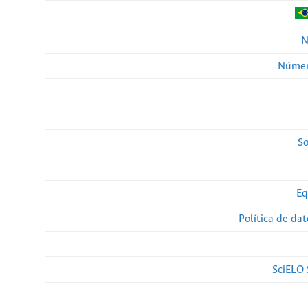
N
Númer
So
Eq
Política de da
SciELO 