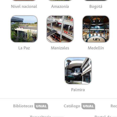
Nivel nacional
Amazonía
Bogotá
La Paz
Manizales
Medellín
Palmira
Bibliotecas
Catálogo
Rec