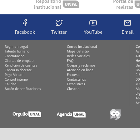
Repositorio
Portal de
institucional
revistas
Facebook
Twitter
YouTube
Email
Régimen Legal
Correo institucional
Co
Talento humano
Mapa del sitio
Av
Contratación
Redes Sociales
40
Ofertas de empleo
FAQ
He
Rendición de cuentas
Quejas y reclamos
Un
Concurso docente
Atención en línea
Bo
Pago Virtual
Encuesta
(+
Control interno
Contáctenos
00
Calidad
Estadísticas
© 
Buzón de notificaciones
Glosario
Al
di
Ac
Ac