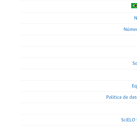
N
Númer
So
Eq
Política de da
SciELO 