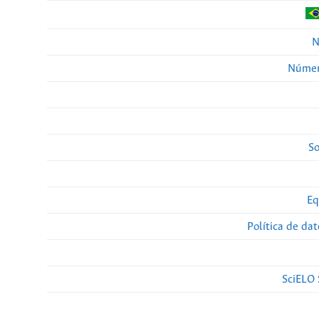
N
Númer
So
Eq
Política de da
SciELO 