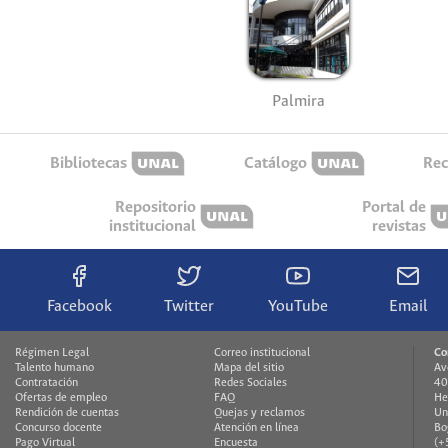
Palmira
Bibliotecas
Catálogo
Rec
Repositorio
Portal de
institucional
revistas
Facebook
Twitter
YouTube
Email
Régimen Legal
Correo institucional
Co
Talento humano
Mapa del sitio
Av
Contratación
Redes Sociales
40
Ofertas de empleo
FAQ
He
Rendición de cuentas
Quejas y reclamos
Un
Concurso docente
Atención en línea
Bo
Pago Virtual
Encuesta
(+