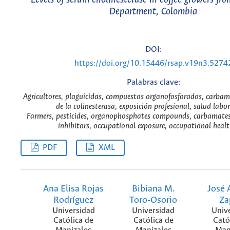
Department, Colombia
DOI:
https://doi.org/10.15446/rsap.v19n3.5274
Palabras clave:
Agricultores, plaguicidas, compuestos organofosforados, carbam
de la colinesterasa, exposición profesional, salud labor
Farmers, pesticides, organophosphates compounds, carbamates,
inhibitors, occupational exposure, occupational healt
PDF
XML
Ana Elisa Rojas
Bibiana M.
José 
Rodríguez
Toro-Osorio
Za
Universidad
Universidad
Univ
Católica de
Católica de
Cató