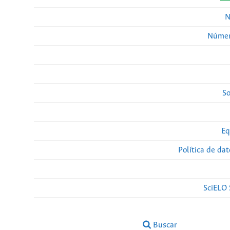
N
Númer
So
Eq
Política de da
SciELO 
Buscar