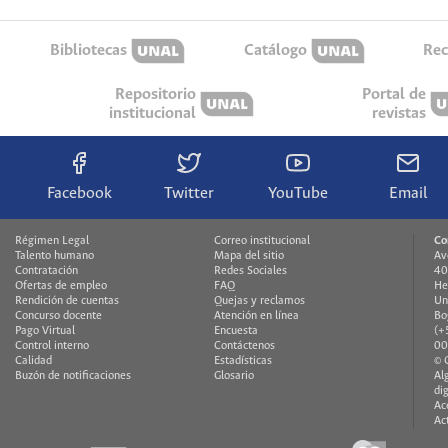
Bibliotecas
Catálogo
Rec
Repositorio
Portal de
institucional
revistas
Facebook
Twitter
YouTube
Email
Régimen Legal
Correo institucional
Co
Talento humano
Mapa del sitio
Av
Contratación
Redes Sociales
40
Ofertas de empleo
FAQ
He
Rendición de cuentas
Quejas y reclamos
Un
Concurso docente
Atención en línea
Bo
Pago Virtual
Encuesta
(+
Control interno
Contáctenos
00
Calidad
Estadísticas
© 
Buzón de notificaciones
Glosario
Al
di
Ac
Ac