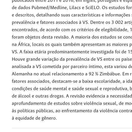
publicados entre 2011 e 2016, em inglês, português e esp
de dados Pubmed/Medline, Lilacs e SciELO. Os estudos fo
e descritos, detalhando suas características e informações
prevalência e fatores associados à VS. Dentre os 3 002 art
encontrados, de acordo com os critérios de elegibilidade, 
foram objetos desta revisão. A maioria dos estudos se conc
na África, locais os quais também apresentam as maiores p
VS. A faixa etária predominantemente investigada foi de 1
Houve grande variação da prevalência de VS entre os país
analisada a VS cometida por parceiro íntimo, esta variou d
Alemanha no atual relacionamento a 92 % Zimbábue. Em r
fatores associados, destacam-se a baixa escolaridade, a id
condições de saúde mental e saúde sexual e reprodutiva,
de álcool e outras drogas. A revisão evidencia a necessida
aprofundamento de estudos sobre violência sexual, de mod
às políticas públicas, ao enfrentamento da violência contr
à equidade de gênero.