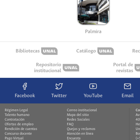
Palmira
Bibliotecas
Catálogo
Rec
Repositorio
Portal de
institucional
revistas
Facebook
Twitter
YouTube
Email
Régimen Legal
Correo institucional
Co
Talento humano
Mapa del sitio
Av
Contratación
Redes Sociales
40
Ofertas de empleo
FAQ
He
Rendición de cuentas
Quejas y reclamos
Un
Concurso docente
Atención en línea
Bo
Pago Virtual
Encuesta
(+