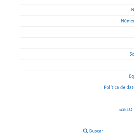
N
Númer
So
Eq
Política de da
SciELO 
Buscar