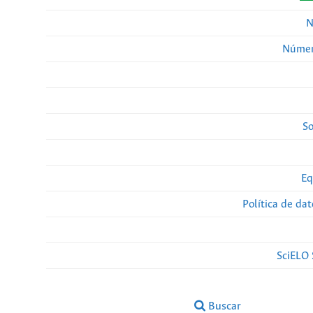
N
Númer
So
Eq
Política de da
SciELO 
Buscar