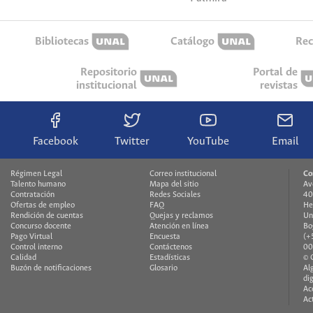
Bibliotecas
Catálogo
Rec
Repositorio
Portal de
institucional
revistas
Facebook
Twitter
YouTube
Email
Régimen Legal
Correo institucional
Co
Talento humano
Mapa del sitio
Av
Contratación
Redes Sociales
40
Ofertas de empleo
FAQ
He
Rendición de cuentas
Quejas y reclamos
Un
Concurso docente
Atención en línea
Bo
Pago Virtual
Encuesta
(+
Control interno
Contáctenos
00
Calidad
Estadísticas
© 
Buzón de notificaciones
Glosario
Al
di
Ac
Ac