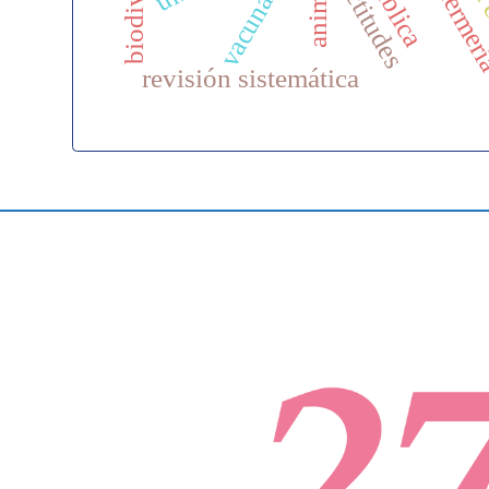
equidad
vacunación
enfermer
actitudes
revisión sistemática