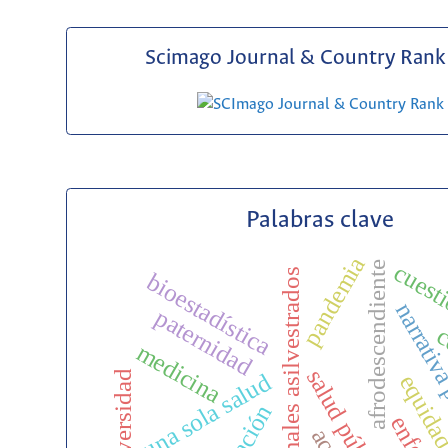
Scimago Journal & Country Rank 
Palabras clave
pandemia
cuest
afrodescendiente
animales asilvestrados
bioestadística
narrativa
paternidad
c
medicina
salud pública
biodiversidad
una sola salud