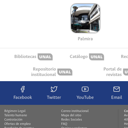
Palmira
Bibliotecas
Catálogo
Rec
Repositorio
Portal de
institucional
revistas
Facebook
Twitter
YouTube
Email
Régimen Legal
Correo institucional
Co
Talento humano
Mapa del sitio
Av
Contratación
Redes Sociales
40
Ofertas de empleo
FAQ
He