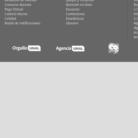
Rendición de cuentas
Quejas y reclamos
Un
Concurso docente
Atención en línea
Bo
Pago Virtual
Encuesta
(+
Control interno
Contáctenos
00
Calidad
Estadísticas
© 
Buzón de notificaciones
Glosario
Al
di
Ac
Ac