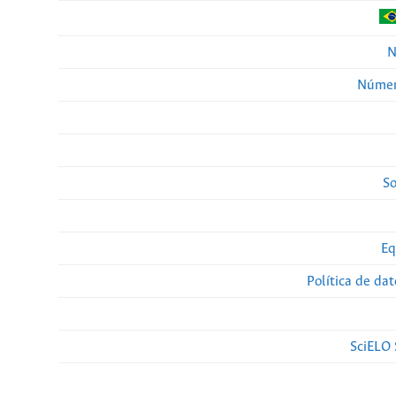
N
Númer
So
Eq
Política de da
SciELO 