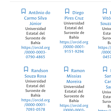
Antônio do
Diego
Carmo Silva
Pires Cruz
Vitó
Júnior
Universidad
Souza
Estatal del
Universidad
Univ
Suroeste de
Estatal del
Esta
Bahía
Suroeste de
Suro
https://orcid.org
Bahía
B
/0000-0001-
https://orcid.org
https:/
9151-9294
/0000-0003-
/000
0790-4865
045
Randson
Ramon
Souza Rosa
Missias
Sa
Universidad
Moreira
Ca
Estatal del
Universidad
Sa
Suroeste de
Estatal del
Univ
Bahía
Suroeste de
Esta
https://orcid.org
Bahía
Suro
/0000-0001-
https://orcid.org
B
7093-0578
/0000-0003-