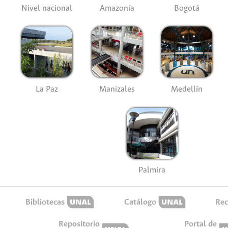
Nivel nacional
Amazonía
Bogotá
La Paz
Manizales
Medellín
Palmira
Bibliotecas
Catálogo
Rec
Repositorio
Portal de