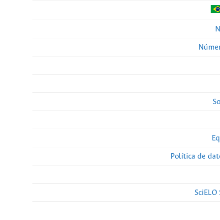
N
Númer
So
Eq
Política de da
SciELO 