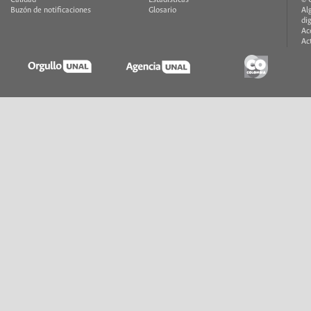
Buzón de notificaciones
Glosario
Al
di
Ac
Ac