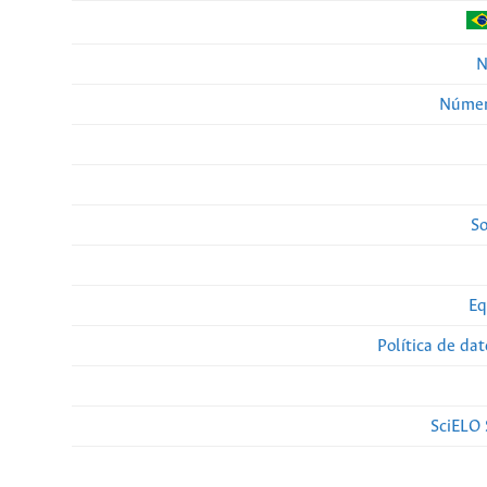
N
Númer
So
Eq
Política de da
SciELO 