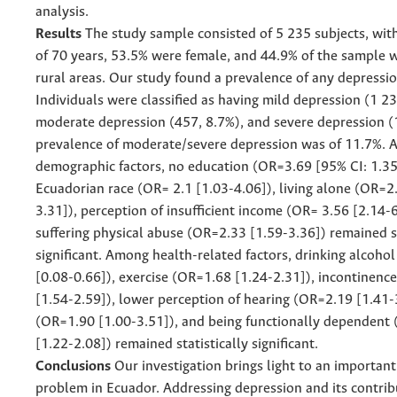
analysis.
Results
The study sample consisted of 5 235 subjects, wit
of 70 years, 53.5% were female, and 44.9% of the sample wa
rural areas. Our study found a prevalence of any depressio
Individuals were classified as having mild depression (1 23
moderate depression (457, 8.7%), and severe depression (
prevalence of moderate/severe depression was of 11.7%. 
demographic factors, no education (OR=3.69 [95% CI: 1.35
Ecuadorian race (OR= 2.1 [1.03-4.06]), living alone (OR=2
3.31]), perception of insufficient income (OR= 3.56 [2.14-
suffering physical abuse (OR=2.33 [1.59-3.36]) remained st
significant. Among health-related factors, drinking alcoho
[0.08-0.66]), exercise (OR=1.68 [1.24-2.31]), incontinenc
[1.54-2.59]), lower perception of hearing (OR=2.19 [1.41-
(OR=1.90 [1.00-3.51]), and being functionally dependent
[1.22-2.08]) remained statistically significant.
Conclusions
Our investigation brings light to an important
problem in Ecuador. Addressing depression and its contrib