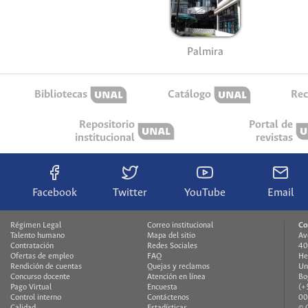
Palmira
Bibliotecas
Catálogo
Rec
Repositorio
Portal de
institucional
revistas
Facebook
Twitter
YouTube
Email
Régimen Legal
Correo institucional
Co
Talento humano
Mapa del sitio
Av
Contratación
Redes Sociales
40
Ofertas de empleo
FAQ
He
Rendición de cuentas
Quejas y reclamos
Un
Concurso docente
Atención en línea
Bo
Pago Virtual
Encuesta
(+
Control interno
Contáctenos
00
Calidad
Estadísticas
© 