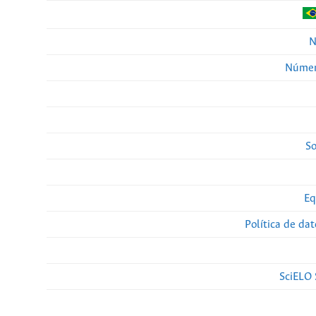
N
Númer
So
Eq
Política de da
SciELO 