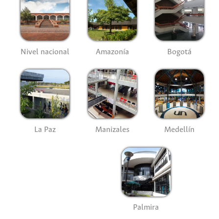
Nivel nacional
Amazonía
Bogotá
La Paz
Manizales
Medellín
Palmira