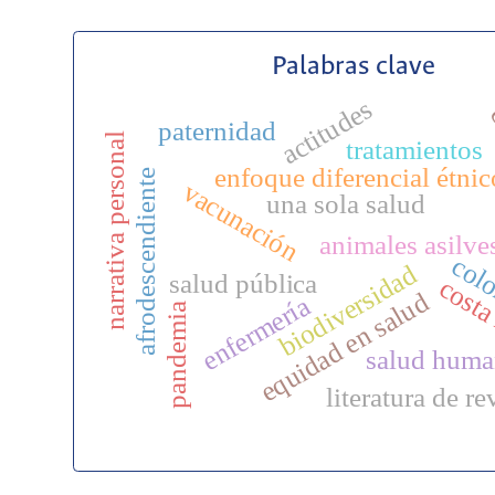
Palabras clave
actitudes
c
paternidad
narrativa personal
tratamientos
enfoque diferencial étnic
afrodescendiente
vacunación
una sola salud
animales asilve
col
biodiversidad
salud pública
costa
equidad en salud
enfermería
pandemia
salud huma
literatura de re