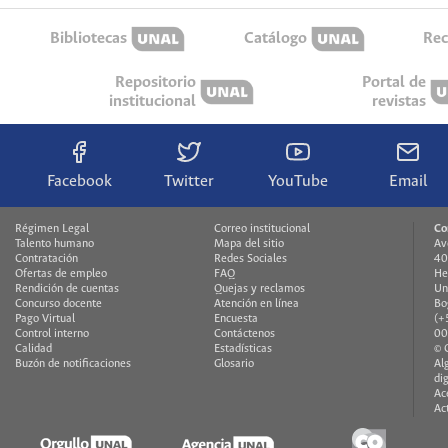
Bibliotecas
Catálogo
Rec
Repositorio
Portal de
institucional
revistas
Facebook
Twitter
YouTube
Email
Régimen Legal
Correo institucional
Co
Talento humano
Mapa del sitio
Av
Contratación
Redes Sociales
40
Ofertas de empleo
FAQ
He
Rendición de cuentas
Quejas y reclamos
Un
Concurso docente
Atención en línea
Bo
Pago Virtual
Encuesta
(+
Control interno
Contáctenos
00
Calidad
Estadísticas
© 
Buzón de notificaciones
Glosario
Al
di
Ac
Ac