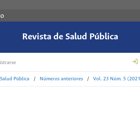
co
Revista de Salud Pública
strarse
 Salud Pública
/
Números anteriores
/
Vol. 23 Núm. 5 (2021