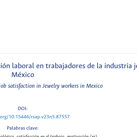
ión laboral en trabajadores de la industria 
México
job satisfaction in Jewelry workers in Mexico
DOI:
i.org/10.15446/rsap.v23n5.87557
Palabras clave:
ológica, satisfacción en el trabajo, motivación (es)