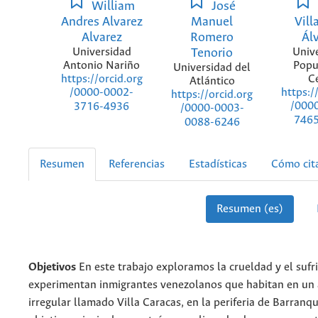
William
José
Andres Alvarez
Manuel
Vill
Alvarez
Romero
Ál
Universidad
Tenorio
Univ
Antonio Nariño
Popu
Universidad del
C
https://orcid.org
Atlántico
https:/
/0000-0002-
https://orcid.org
/000
3716-4936
/0000-0003-
746
0088-6246
Resumen
Referencias
Estadísticas
Cómo cit
Resumen (es)
Objetivos
En este trabajo exploramos la crueldad y el suf
experimentan inmigrantes venezolanos que habitan en un
irregular llamado Villa Caracas, en la periferia de Barranqu