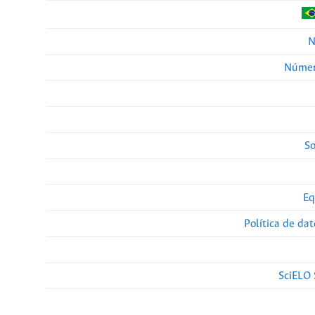
N
Númer
So
Eq
Política de da
SciELO 