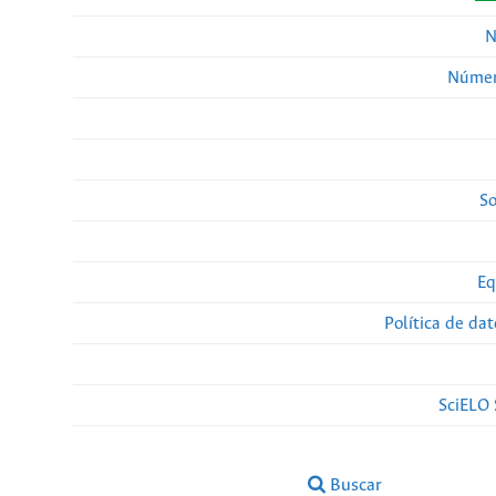
N
Númer
So
Eq
Política de da
SciELO 
Buscar