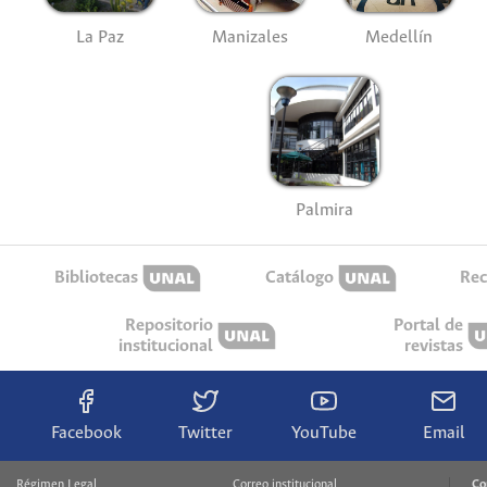
La Paz
Manizales
Medellín
Palmira
Bibliotecas
Catálogo
Rec
Repositorio
Portal de
institucional
revistas
Facebook
Twitter
YouTube
Email
Régimen Legal
Correo institucional
Co