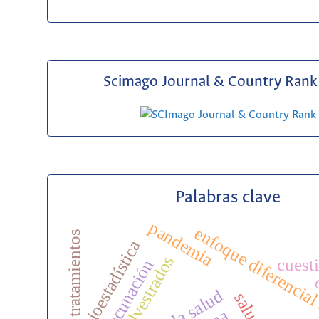
Scimago Journal & Country Rank 
Palabras clave
pandemia
enfoque diferencial
tratamientos
bioestadística
cuest
vacunación