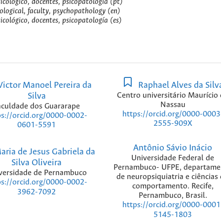
cológico, docentes, psicopatologia (pt)
ological, faculty, psychopathology (en)
cológico, docentes, psicopatología (es)
ictor Manoel Pereira da
Raphael Alves da Silv
Silva
Centro universitário Maurício
Nassau
aculdade dos Guararape
https://orcid.org/0000-0003
ps://orcid.org/0000-0002-
2555-909X
0601-5591
Antônio Sávio Inácio
ria de Jesus Gabriela da
Universidade Federal de
Silva Oliveira
Pernambuco- UFPE, departame
versidade de Pernambuco
de neuropsiquiatria e ciências
ps://orcid.org/0000-0002-
comportamento. Recife,
3962-7092
Pernambuco, Brasil.
https://orcid.org/0000-0001
5145-1803