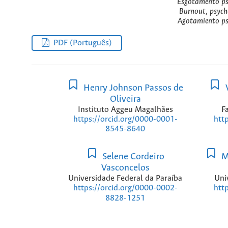
Esgotamento psi
Burnout, psych
Agotamiento psi
PDF (Português)
Henry Johnson Passos de
V
Oliveira
Instituto Aggeu Magalhães
F
https://orcid.org/0000-0001-
htt
8545-8640
Selene Cordeiro
Ma
Vasconcelos
Universidade Federal da Paraíba
Uni
https://orcid.org/0000-0002-
htt
8828-1251