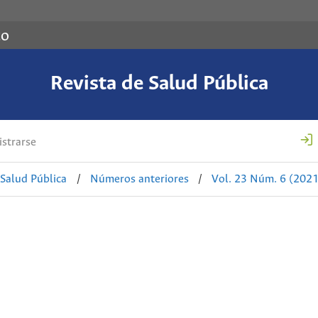
co
Revista de Salud Pública
strarse
 Salud Pública
/
Números anteriores
/
Vol. 23 Núm. 6 (2021