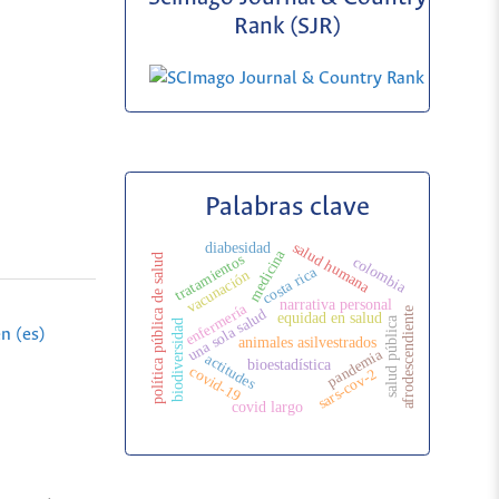
Rank (SJR)
Palabras clave
salud humana
diabesidad
medicina
tratamientos
política pública de salud
colombia
costa rica
vacunación
narrativa personal
enfermería
afrodescendiente
una sola salud
equidad en salud
salud pública
biodiversidad
n (es)
animales asilvestrados
pandemia
actitudes
bioestadística
covid-19
sars-cov-2
covid largo