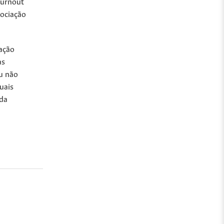
Burnout
ciação
ção
as
u não
uais
 da