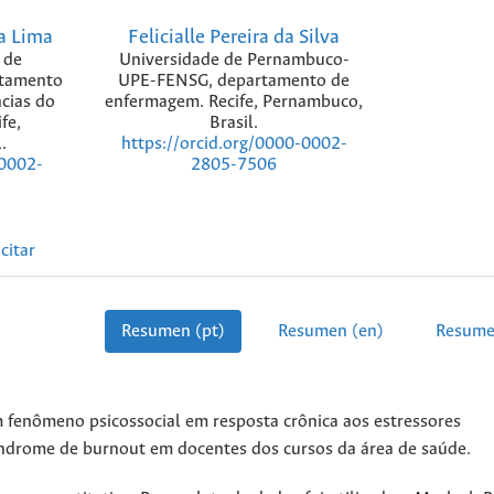
a Lima
Felicialle Pereira da Silva
 de
Universidade de Pernambuco-
rtamento
UPE-FENSG, departamento de
ncias do
enfermagem. Recife, Pernambuco,
fe,
Brasil.
.
https://orcid.org/0000-0002-
-0002-
2805-7506
citar
Resumen (pt)
Resumen (en)
Resume
fenômeno psicossocial em resposta crônica aos estressores
síndrome de burnout em docentes dos cursos da área de saúde.