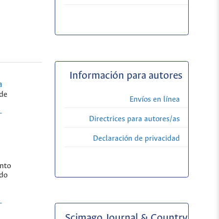
Información para autores
a
 de
Envíos en línea
-
Directrices para autores/as
Declaración de privacidad
nto
 do
-
Scimago Journal & Country