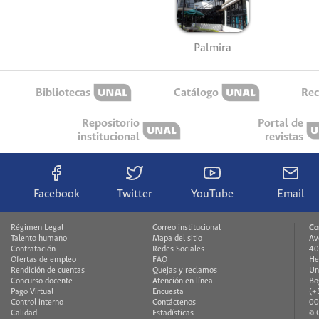
Palmira
Bibliotecas
Catálogo
Rec
Repositorio
Portal de
institucional
revistas
Facebook
Twitter
YouTube
Email
Régimen Legal
Correo institucional
Co
Talento humano
Mapa del sitio
Av
Contratación
Redes Sociales
40
Ofertas de empleo
FAQ
He
Rendición de cuentas
Quejas y reclamos
Un
Concurso docente
Atención en línea
Bo
Pago Virtual
Encuesta
(+
Control interno
Contáctenos
00
Calidad
Estadísticas
© 