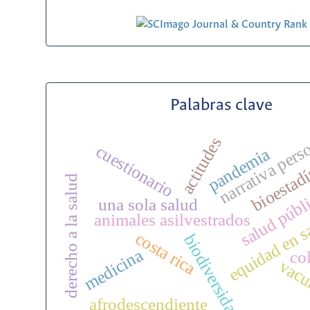
Palabras clave
narrativa pers
actitudes
cuestionario
pandemia
bioestadí
derecho a la salud
salud públ
una sola salud
equidad en s
animales asilvestrados
costa rica
biodiversidad
medicina
co
vacu
afrodescendiente