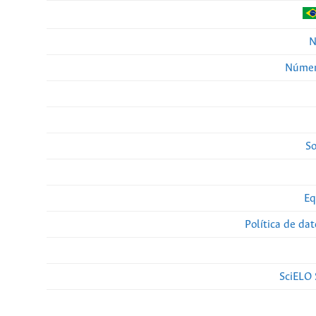
N
Númer
So
Eq
Política de da
SciELO 