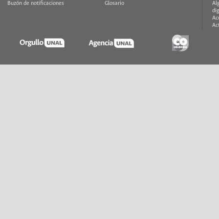
Buzón de notificaciones
Glosario
Al
di
Ac
Ac