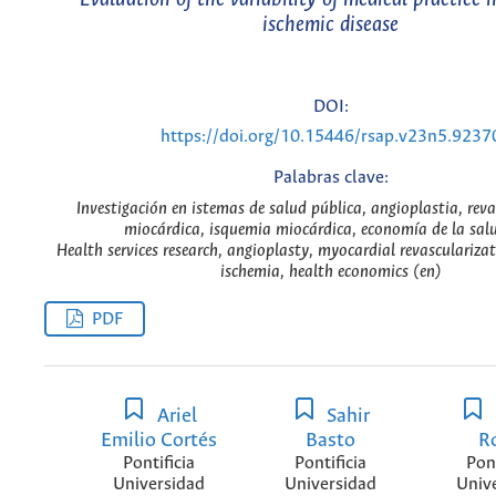
ischemic disease
DOI:
https://doi.org/10.15446/rsap.v23n5.9237
Palabras clave:
Investigación en istemas de salud pública, angioplastia, reva
miocárdica, isquemia miocárdica, economía de la salu
Health services research, angioplasty, myocardial revasculariza
ischemia, health economics (en)
PDF
Ariel
Sahir
Emilio Cortés
Basto
R
Pontificia
Pontificia
Pont
Universidad
Universidad
Univ