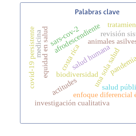
Palabras clave
tratamien
afrodescendiente
sars-cov-2
equidad en salud
covid-19 persistente
revisión si
medicina
animales asilve
salud humana
costa rica
una sola salud
pandemi
biodiversidad
actitudes
salud públ
enfoque diferencial 
investigación cualitativa