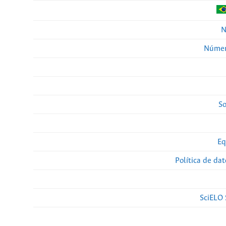
N
Númer
So
Eq
Política de da
SciELO 