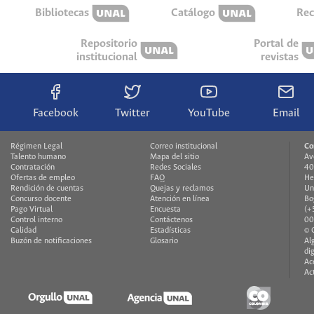
Bibliotecas
Catálogo
Rec
Repositorio
Portal de
institucional
revistas
Facebook
Twitter
YouTube
Email
Régimen Legal
Correo institucional
Co
Talento humano
Mapa del sitio
Av
Contratación
Redes Sociales
40
Ofertas de empleo
FAQ
He
Rendición de cuentas
Quejas y reclamos
Un
Concurso docente
Atención en línea
Bo
Pago Virtual
Encuesta
(+
Control interno
Contáctenos
00
Calidad
Estadísticas
© 
Buzón de notificaciones
Glosario
Al
di
Ac
Ac