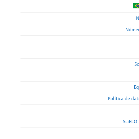
N
Númer
So
Eq
Política de da
SciELO 