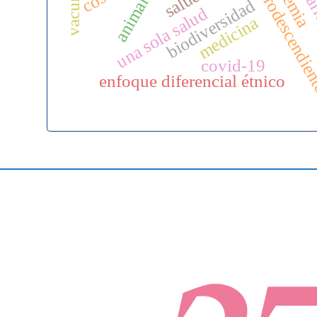
afrodescendie
biodiversidad
una sola salud
medicina
covid-19
enfoque diferencial étnico