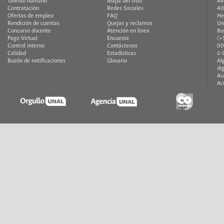
Talento humano
Mapa del sitio
Av
Contratación
Redes Sociales
40
Ofertas de empleo
FAQ
He
Rendición de cuentas
Quejas y reclamos
Un
Concurso docente
Atención en línea
Bo
Pago Virtual
Encuesta
(+
Control interno
Contáctenos
00
Calidad
Estadísticas
© 
Buzón de notificaciones
Glosario
Al
di
Ac
Ac