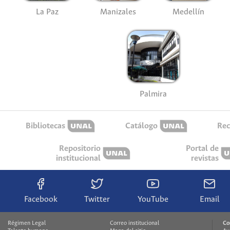
La Paz
Manizales
Medellín
Palmira
Bibliotecas
Catálogo
Rec
Repositorio
Portal de
institucional
revistas
Facebook
Twitter
YouTube
Email
Régimen Legal
Correo institucional
Co