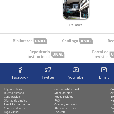
Palmira
Bibliotecas
Catálogo
Rec
Repositorio
Portal de
institucional
revistas
Facebook
Twitter
YouTube
Email
Régimen Legal
Correo institucional
Co
Talento humano
Mapa del sitio
Av
Contratación
Redes Sociales
40
Ofertas de empleo
FAQ
He
Rendición de cuentas
Quejas y reclamos
Un
Concurso docente
Atención en línea
Bo
Pago Virtual
Encuesta
(+