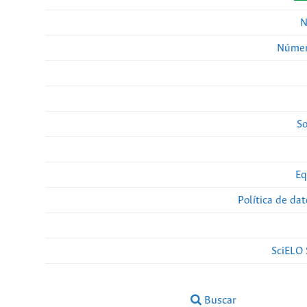
N
Númer
So
Eq
Política de da
SciELO 
Buscar