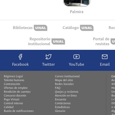
Palmira
Bibliotecas
Catálogo
Rec
Repositorio
Portal de
institucional
revistas
Facebook
Twitter
YouTube
Email
Régimen Legal
Correo institucional
Co
Talento humano
Mapa del sitio
Av
Contratación
Redes Sociales
40
Ofertas de empleo
FAQ
He
Rendición de cuentas
Quejas y reclamos
Un
Concurso docente
Atención en línea
Bo
Pago Virtual
Encuesta
(+
Control interno
Contáctenos
00
Calidad
Estadísticas
© 
Buzón de notificaciones
Glosario
Al