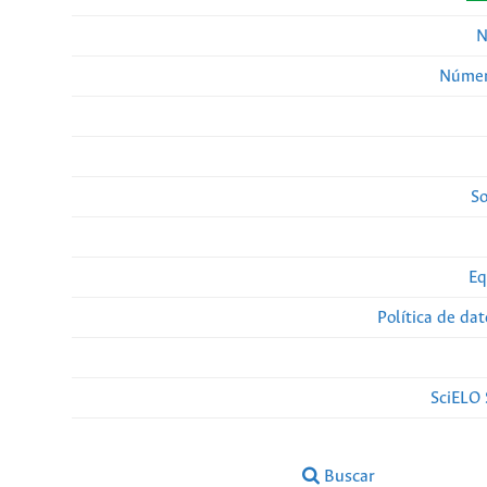
N
Númer
So
Eq
Política de da
SciELO 
Buscar